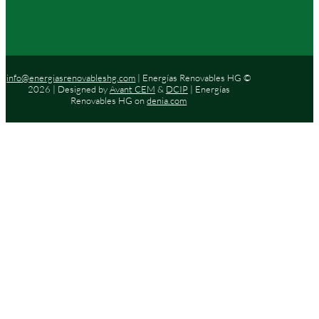
info@energiasrenovableshg.com
| Energías Renovables HG ©
2026 | Designed by
Avant CEM
&
DCIP
| Energías
Renovables HG on
denia.com