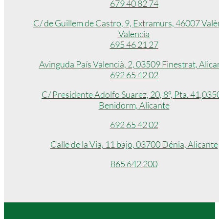
679 40 82 74
C/ de Guillem de Castro, 9, Extramurs, 46007 Valè
Valencia
695 46 21 27
Avinguda País Valencià, 2, 03509 Finestrat, Alica
692 65 42 02
C/ Presidente Adolfo Suarez, 20, 8º, Pta. 41,035
Benidorm, Alicante
692 65 42 02
Calle de la Via, 11 bajo, 03700 Dénia, Alicante
865 642 200