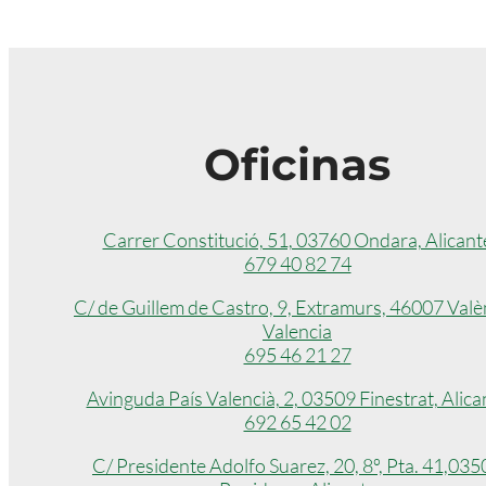
Oficinas
Carrer Constitució, 51, 03760 Ondara, Alicant
679 40 82 74
C/ de Guillem de Castro, 9, Extramurs, 46007 Valè
Valencia
695 46 21 27
Avinguda País Valencià, 2, 03509 Finestrat, Alica
692 65 42 02
C/ Presidente Adolfo Suarez, 20, 8º, Pta. 41,035