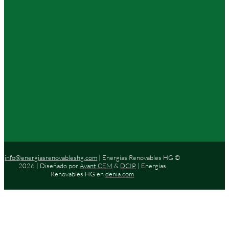
info@energiasrenovableshg.com
| Energías Renovables HG ©
2026 | Diseñado por
Avant CEM
&
DCIP
| Energías
Renovables HG en
denia.com