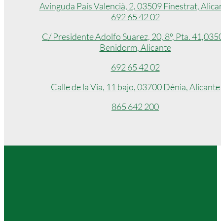
Avinguda País Valencià, 2, 03509 Finestrat, Alica
692 65 42 02
C/ Presidente Adolfo Suarez, 20, 8º, Pta. 41,035
Benidorm, Alicante
692 65 42 02
Calle de la Via, 11 bajo, 03700 Dénia, Alicante
865 642 200