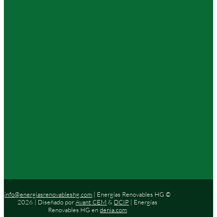
info@energiasrenovableshg.com
| Energías Renovables HG ©
2026 | Diseñado por
Avant CEM
&
DCIP
| Energías
Renovables HG en
denia.com